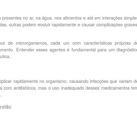
 presentes no ar, na água, nos alimentos e até em interações simples
adas, outras podem evoluir rapidamente e causar complicações graves,
os de microrganismos, cada um com características próprias de
amento. Entender esses agentes é fundamental para um diagnóstico
utica.
iplicar rapidamente no organismo, causando infecções que variam de
as com antibióticos, mas o uso inadequado desses medicamentos tem
.
estão: