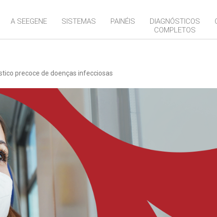
A SEEGENE
SISTEMAS
PAINÉIS
DIAGNÓSTICOS
COMPLETOS
stico precoce de doenças infecciosas