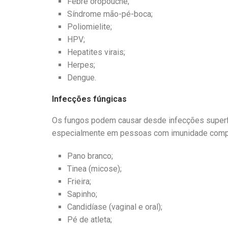
Febre oropouche;
Síndrome mão-pé-boca;
Poliomielite;
HPV;
Hepatites virais;
Herpes;
Dengue.
Infecções fúngicas
Os fungos podem causar desde infecções superfi
especialmente em pessoas com imunidade comprom
Pano branco;
Tinea (micose);
Frieira;
Sapinho;
Candidíase (vaginal e oral);
Pé de atleta;