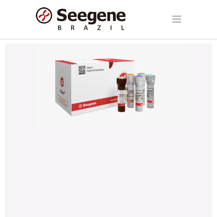
Allplex™ H. pylori & ClariR Assay
Detecção e identificação simultâneas de
Helicobacter pylori
e 3 principais mutações
causadoras de resistência à claritromicina