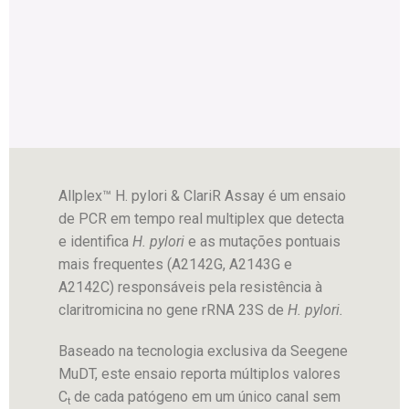
utilizando PCR em tempo real
Allplex™ H. pylori & ClariR Assay é um ensaio
de PCR em tempo real multiplex que detecta
e identifica
H. pylori
e as mutações pontuais
mais frequentes (A2142G, A2143G e
A2142C) responsáveis pela resistência à
claritromicina no gene rRNA 23S de
H. pylori.
Baseado na tecnologia exclusiva da Seegene
MuDT, este ensaio reporta múltiplos valores
C
de cada patógeno em um único canal sem
t