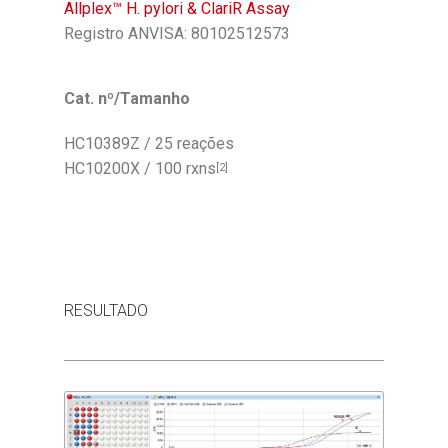
Allplex™ H. pylori & ClariR Assay
Registro ANVISA: 80102512573
Cat. nº/Tamanho
HC10389Z / 25 reações
HC10200X / 100 rxns
[2]
RESULTADO