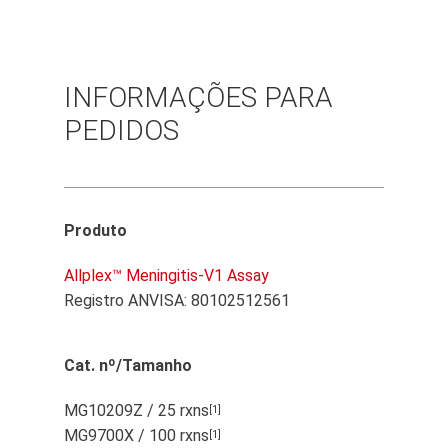
INFORMAÇÕES PARA
PEDIDOS
Produto
Allplex™ Meningitis-V1 Assay
Registro ANVISA: 80102512561
Cat. nº/Tamanho
MG10209Z / 25 rxns
[1]
MG9700X / 100 rxns
[1]