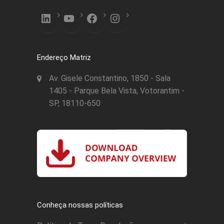
LinkedIn
YouTube
Facebook
Instagram
Endereço Matriz
Av. Gisele Constantino, 1850 - Sala
1405 - Parque Bela Vista, Votorantim -
SP, 18110-650
Conheça nossas políticas