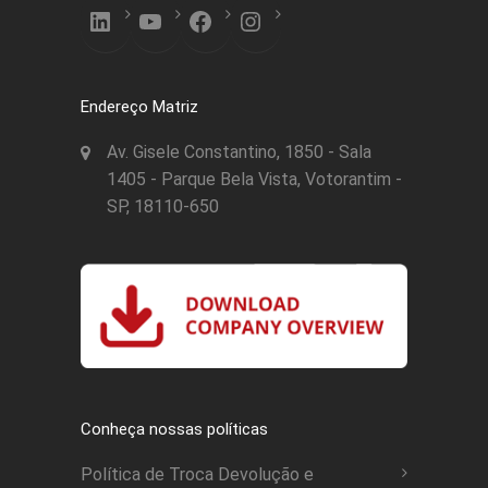
LinkedIn
YouTube
Facebook
Instagram
Endereço Matriz
Av. Gisele Constantino, 1850 - Sala
1405 - Parque Bela Vista, Votorantim -
SP, 18110-650
Conheça nossas políticas
Política de Troca Devolução e