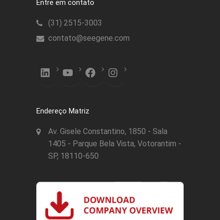
Entre em contato
(31) 2515-3003
contato@seegene.com
LinkedIn
YouTube
Facebook
Instagram
Endereço Matriz
Av. Gisele Constantino, 1850 - Sala
1405 - Parque Bela Vista, Votorantim -
SP, 18110-650