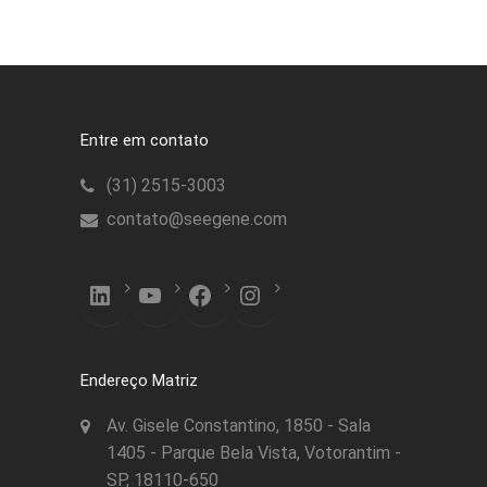
Entre em contato
(31) 2515-3003
contato@seegene.com
LinkedIn
YouTube
Facebook
Instagram
Endereço Matriz
Av. Gisele Constantino, 1850 - Sala
1405 - Parque Bela Vista, Votorantim -
SP, 18110-650