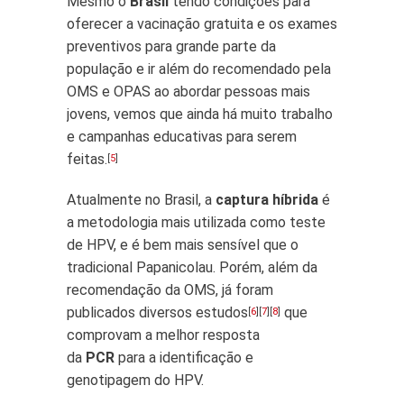
Mesmo o
Brasil
tendo condições para
oferecer a vacinação gratuita e os exames
preventivos para grande parte da
população e ir além do recomendado pela
OMS e OPAS ao abordar pessoas mais
jovens, vemos que ainda há muito trabalho
e campanhas educativas para serem
feitas.
[
5
]
Atualmente no Brasil, a
captura híbrida
é
a metodologia mais utilizada como teste
de HPV, e é bem mais sensível que o
tradicional Papanicolau. Porém, além da
recomendação da OMS, já foram
publicados diversos estudos
que
[
6
][
7
][
8
]
comprovam a melhor resposta
da
PCR
para a identificação e
genotipagem do HPV.