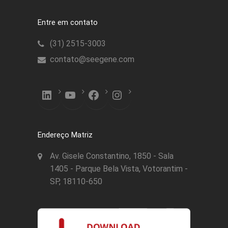
Entre em contato
(31) 2515-3003
contato@seegene.com
LinkedIn
YouTube
Facebook
Instagram
Endereço Matriz
Av. Gisele Constantino, 1850 - Sala
1405 - Parque Bela Vista, Votorantim -
SP, 18110-650