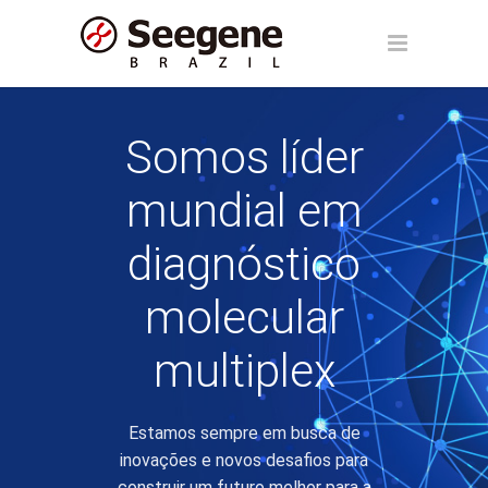
Somos líder
mundial em
diagnóstico
molecular
multiplex
Estamos sempre em busca de
inovações e novos desafios para
construir um futuro melhor para a