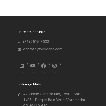
Entre em contato
(31) 2515-3003
contato@seegene.com
LinkedIn
YouTube
Facebook
Instagram
Endereço Matriz
Av. Gisele Constantino, 1850 - Sala
1405 - Parque Bela Vista, Votorantim -
SP, 18110-650