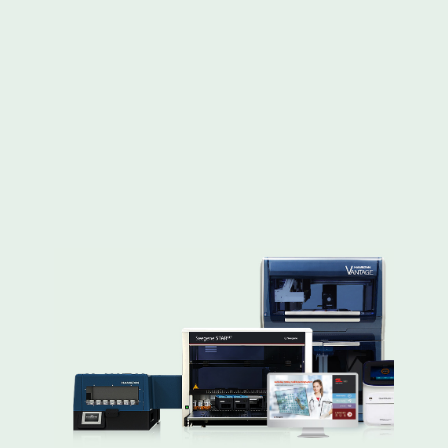
desenvolvemos nosso próprio sistema
de automação incluindo extração de
DNA, descarte de reagentes de PCR,
auto eletroforese, POCT, PCR em
tempo real, destampamento e muito
mais para quaisquer suplementos
necessários para diagnóstico molecular.