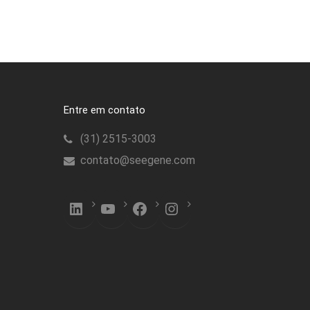
Entre em contato
(31) 2515-3003
contato@seegene.com
LinkedIn
YouTube
Facebook
Instagram