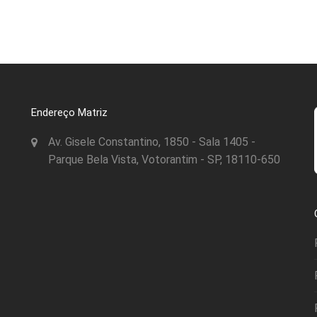
Endereço Matriz
Av. Gisele Constantino, 1850 - Sala 1405 -
Parque Bela Vista, Votorantim - SP, 18110-650