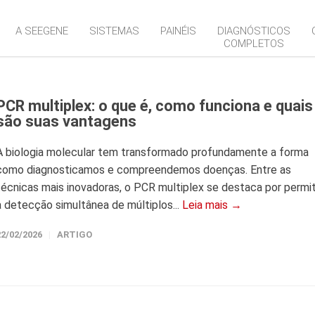
A SEEGENE
SISTEMAS
PAINÉIS
DIAGNÓSTICOS
COMPLETOS
PCR multiplex: o que é, como funciona e quais
são suas vantagens
A biologia molecular tem transformado profundamente a forma
como diagnosticamos e compreendemos doenças. Entre as
técnicas mais inovadoras, o PCR multiplex se destaca por permit
a detecção simultânea de múltiplos...
Leia mais →
22/02/2026
ARTIGO