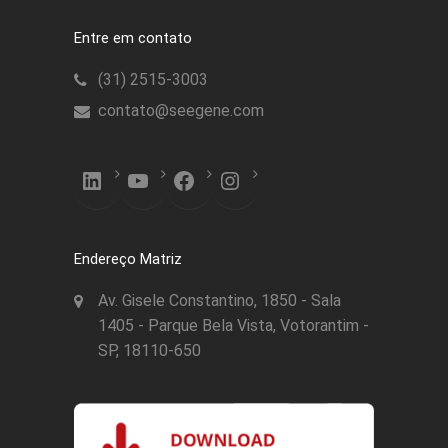
Entre em contato
(31) 2515-3003
contato@seegene.com
LinkedIn
YouTube
Facebook
Instagram
Endereço Matriz
Av. Gisele Constantino, 1850 - Sala
1405 - Parque Bela Vista, Votorantim -
SP, 18110-650